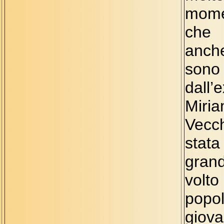
mome
che 
anche
sono 
dall
Miri
Vecch
stat
gran
vol
popo
giov