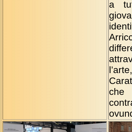
a tut
giov
ide
Arr
dif
attr
l’ar
Cara
c
contr
ovun