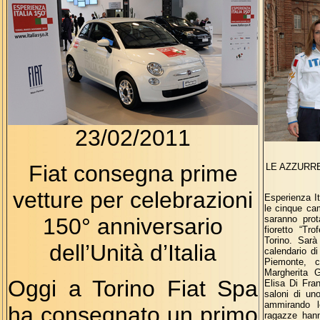
23/02/2011
Fiat consegna prime
LE AZZURRE
vetture per celebrazioni
Esperienza It
le cinque ca
150° anniversario
saranno prot
fioretto “Tr
Torino. Sarà
dell’Unità d’Italia
calendario di
Piemonte, cu
Margherita G
Oggi a Torino Fiat Spa
Elisa Di Fra
saloni di uno 
ammirando le
ha consegnato un primo
ragazze han