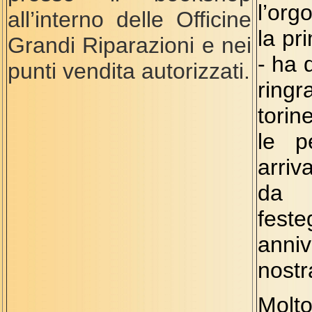
l’org
all’interno delle Officine
la pr
Grandi Riparazioni e nei
- ha 
punti vendita autorizzati.
ringr
torin
le p
arriv
da t
fest
anni
nostr
Molt