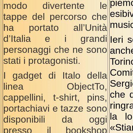
piem
modo divertente le
esi
tappe del percorso che
music
ha portato all’Unità
d’Italia e i grandi
Ieri 
personaggi che ne sono
anch
stati i protagonisti.
Torin
Comi
I gadget di Italo della
Serg
linea ObjectTo,
che d
cappellini, t-shirt, pins,
ringr
portachiavi e tazze sono
la lo
disponibili da oggi
«St
presso il bookshop