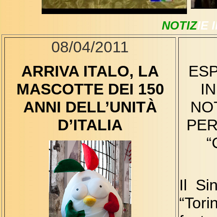
NOTIZ
IE 
08/04/2011
ARRIVA ITALO, LA
ESP
MASCOTTE DEI 150
IN
ANNI DELL’UNITÀ
NO
D’ITALIA
PER
“
Il S
“Tor