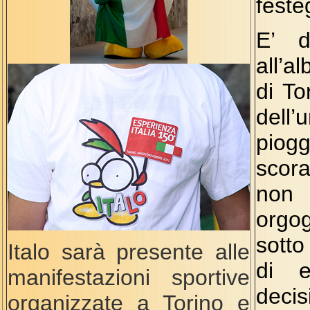
feste
E’ d
all’a
di To
dell’
piogg
scora
non h
orgog
sotto 
Italo sarà presente alle
di e
manifestazioni sportive
decis
organizzate a Torino e