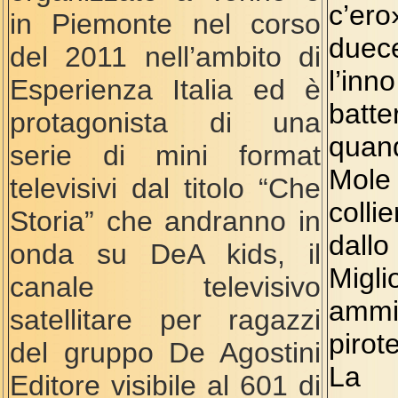
c’e
in Piemonte nel corso
duec
del 2011 nell’ambito di
l’in
Esperienza Italia ed è
batt
protagonista di una
quan
serie di mini format
Mole
televisivi dal titolo “Che
colli
Storia” che andranno in
dallo
onda su DeA kids, il
Migli
canale televisivo
ammi
satellitare per ragazzi
pirot
del gruppo De Agostini
La
Editore visibile al 601 di