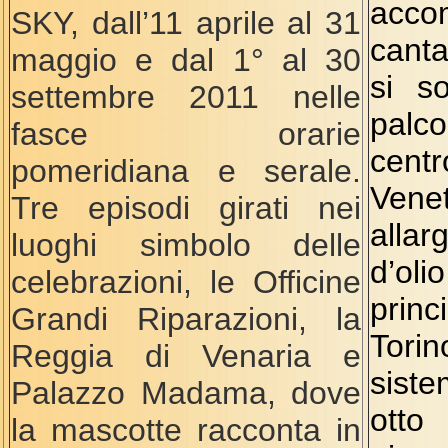
acco
SKY, dall’11 aprile al 31
canta
maggio e dal 1° al 30
si s
settembre 2011 nelle
palc
fasce orarie
centr
pomeridiana e serale.
Venet
Tre episodi girati nei
alla
luoghi simbolo delle
d’ol
celebrazioni, le Officine
prin
Grandi Riparazioni, la
Tor
Reggia di Venaria e
siste
Palazzo Madama, dove
ot
la mascotte racconta in