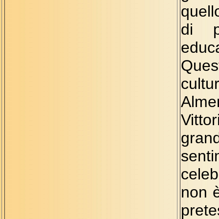
quell
di p
educ
Ques
cult
Alm
Vitt
gran
sen
cele
non è
pret