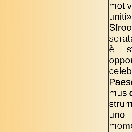
moti
uniti
Sfroo
serat
è sta
opp
cele
Paes
musi
stru
uno
mome