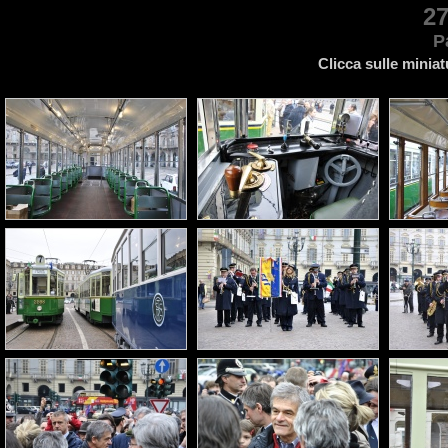
2
P
Clicca sulle miniat