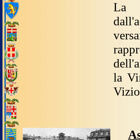
La 
dall'
versa
rappr
dell'
la Vi
Vizio
As