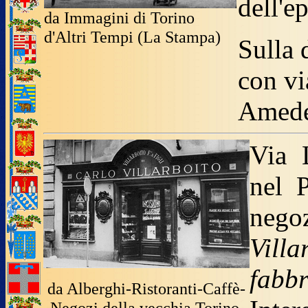
dell'e
da Immagini di Torino
d'Altri Tempi (La Stampa)
Sulla 
con vi
Amed
Via 
nel 
negoz
Vill
fabb
da Alberghi-Ristoranti-Caffè-
Negozi della vecchia Torino.