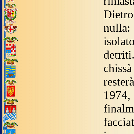
rimast
Dietr
null
isolato
detri
chissà
rester
197
final
fac