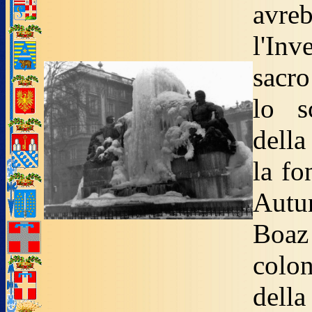
avre
l'Inv
sacro
lo s
della
la fo
Autun
Boaz 
colo
della