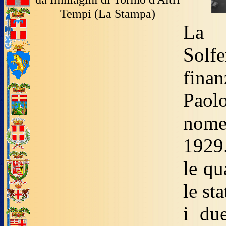
Tempi (La Stampa)
La 
Solf
fina
Paolo
nome
1929.
le qu
le st
i du