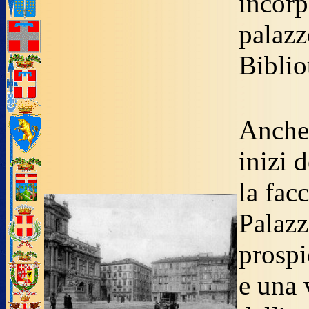
inco
pala
Biblio
Anche 
inizi 
la facc
Palaz
prospi
e una 