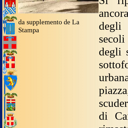
Si ri
ancora
da supplemento de La
degli
Stampa
secoli
degli 
sottof
urbana
piazza
scuder
di Ca