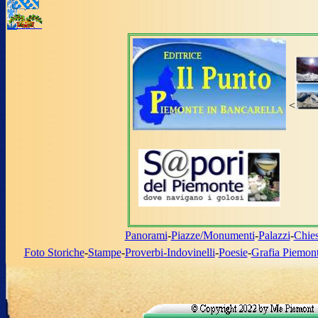
<
Panorami
-
Piazze/Monumenti
-
Palazzi
-
Chie
Foto Storiche
-
Stampe
-
Proverbi-Indovinelli
-
Poesie
-
Grafia Piemon