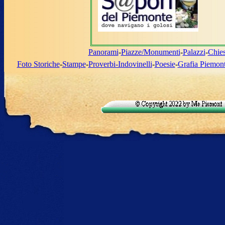
Panorami
-
Piazze/Monumenti
-
Palazzi
-
Chie
Foto Storiche
-
Stampe
-
Proverbi-Indovinelli
-
Poesie
-
Grafia Piemon