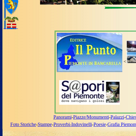
<
Panorami
-
Piazze/Monumenti
-
Palazzi
-
Chie
Foto Storiche
-
Stampe
-
Proverbi-Indovinelli
-
Poesie
-
Grafia Piemon