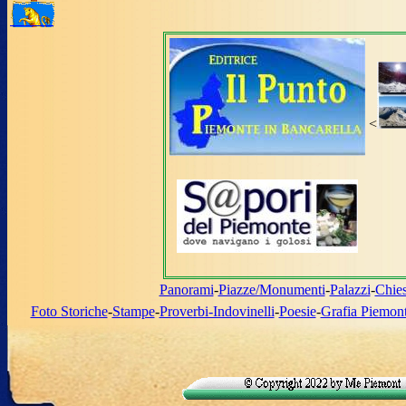
<
Panorami
-
Piazze/Monumenti
-
Palazzi
-
Chie
Foto Storiche
-
Stampe
-
Proverbi-Indovinelli
-
Poesie
-
Grafia Piemon