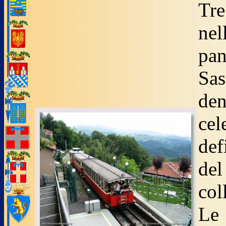
Tre
nel
pan
Sa
den
ce
def
del
col
Le 