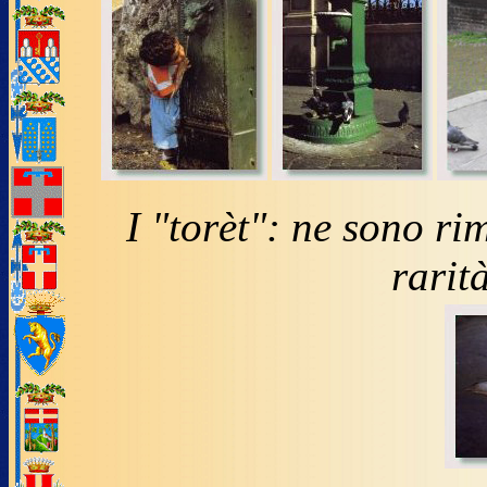
I "torèt": ne sono ri
rarità