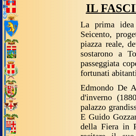
IL FASC
La prima idea 
Seicento, proge
piazza reale, d
sostarono a Tor
passeggiata cope
fortunati abitant
Edmondo De Ami
d'inverno (1880
palazzo grandiss
E Guido Gozzano
della Fiera in