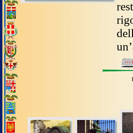
re
rig
del
un’