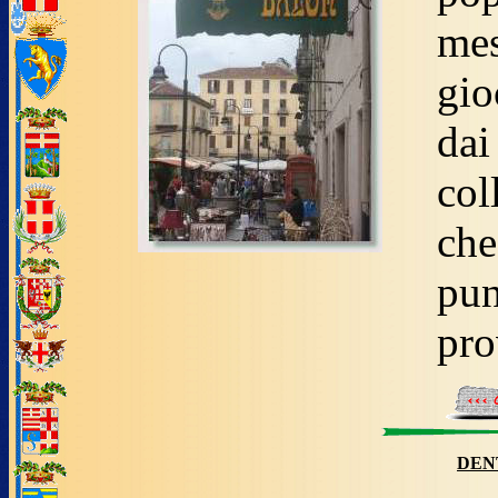
mes
gio
dai
col
ch
pun
pro
DEN