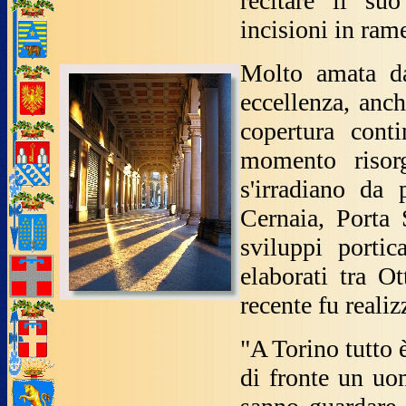
recitare il su
incisioni in ram
Molto amata da
eccellenza, anch
copertura cont
momento risorg
s'irradiano da
Cernaia, Porta 
sviluppi portic
elaborati tra 
recente fu realiz
"A Torino tutto è
di fronte un uo